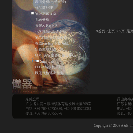
表面分析(电子光谱)
样品前处理
物理测试设备
无卤分析
萤光X-Ray分析
9
首页
7
上页
8
下页
:
尾
化学耗氧(COD)分析
氢气纯化暨储藏装置
在线(on-line)分析系统
实验室规划设计施工
LIMS实验室资料整合系统
SmartLab
ELGA纯水机系统
顾问代检谘询服务
东莞公司
昆山办事
广东省东莞市厚街镇体育路发展大厦309室
江苏省昆山
电话: +86-769-85755380, +86-769-85755381
电话: +86-
传真: +86-769-85755376
传真: +86-
Copyright @ 2008 A&B, Inc