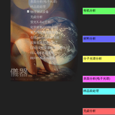
表面分析(电子光谱)
样品前处理
有机分析
物理测试设备
无卤分析
萤光X-Ray分析
化学耗氧(COD)分析
氢气纯化暨储藏装置
在线(on-line)分析系统
材料分析
实验室规划设计施工
LIMS实验室资料整合系统
ELGA纯水机系统
顾问代检谘询服务
分子光谱分析
表面分析(电子光谱)
样品前处理
无卤分析