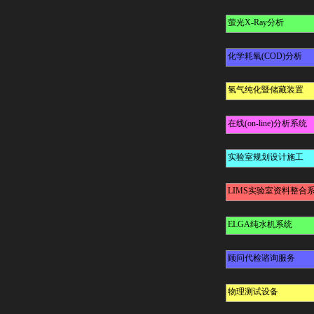
萤光X-Ray分析
化学耗氧(COD)分析
氢气纯化暨储藏装置
在线(on-line)分析系统
实验室规划设计施工
LIMS实验室资料整合
ELGA纯水机系统
顾问代检谘询服务
物理测试设备